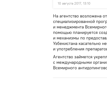
10 августа 2017, 13:10
На агентство возложена о
специализированной прог
и менеджмента Всемирного
помощью планируется созд
и механизмы по предоста
Узбекистана касательно н
и употребления препаратов
Агентство займется укреп
с международными органи
Всемирного антидопинговог