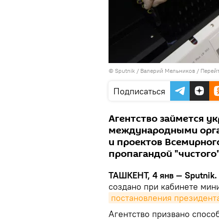
© Sputnik / Валерий Мельников
/
Перейт
Подписаться
Агентство займется у
международными орга
и проектов Всемирног
пропагандой "чистого
ТАШКЕНТ, 4 янв — Sputnik.
создано при кабинете мини
постановления президент
Агентство призвано спосо