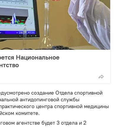
оется Национальное
нтство
дусмотрено создание Отдела спортивной
нальной антидопинговой службы
практического центра спортивной медицины
йском комитете.
овом агентстве будет 3 отдела и 2