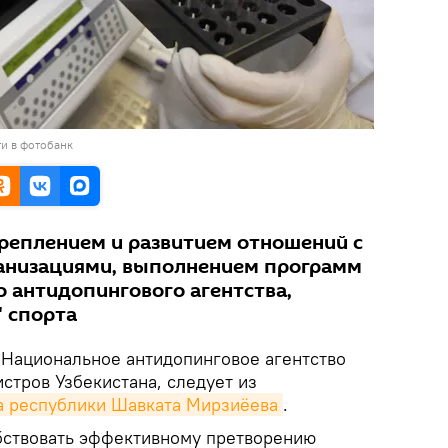
и в фотобанк
креплением и развитием отношений с
низациями, выполнением программ
о антидопингового агентства,
" спорта
Национальное антидопинговое агентство
стров Узбекистана, следует из
а республики Шавката Мирзиёева
.
бствовать эффективному претворению