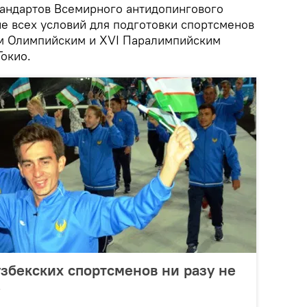
стандартов Всемирного антидопингового
ие всех условий для подготовки спортсменов
им Олимпийским и ХVI Паралимпийским
Токио.
узбекских спортсменов ни разу не
е