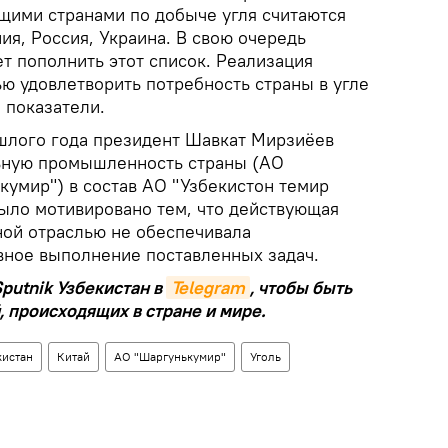
ущими странами по добыче угля считаются
ия, Россия, Украина. В свою очередь
т пополнить этот список. Реализация
ю удовлетворить потребность страны в угле
 показатели.
шлого года президент Шавкат Мирзиёев
льную промышленность страны (АО
кумир") в состав АО "Узбекистон темир
было мотивировано тем, что действующая
ной отраслью не обеспечивала
ное выполнение поставленных задач.
putnik Узбекистан в
Telegram
, чтобы быть
, происходящих в стране и мире.
кистан
Китай
АО "Шаргунькумир"
Уголь