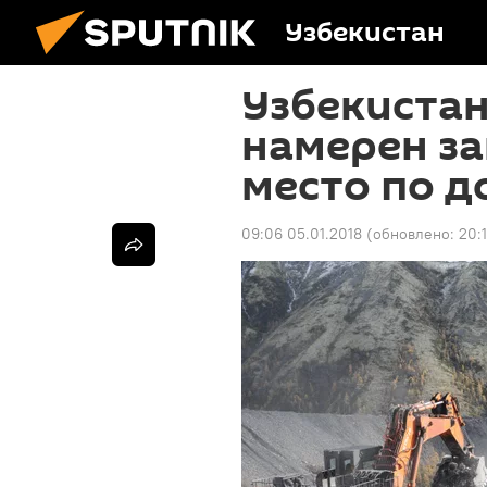
Узбекистан
Узбекистан
намерен за
место по д
09:06 05.01.2018
(обновлено:
20: