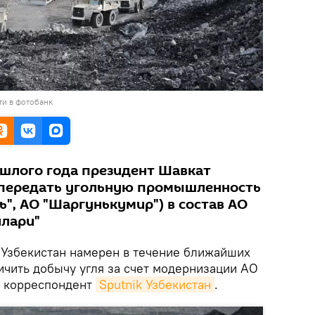
ти в фотобанк
шлого года президент Шавкат
 передать угольную промышленность
ь", АО "Шаргунькумир") в состав АО
ллари"
.
Узбекистан намерен в течение ближайших
ичить добычу угля за счет модернизации АО
т корреспондент
Sputnik Узбекистан
.