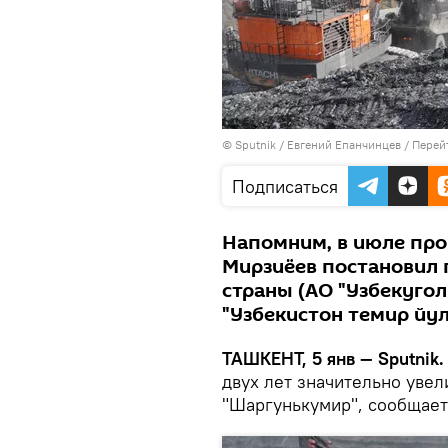
© Sputnik / Евгений Епанчинцев
/
Перей
Подписаться
Напомним, в июле про
Мирзиёев постановил
страны (АО "Узбекугол
"Узбекистон темир йу
ТАШКЕНТ, 5 янв — Sputnik
двух лет значительно увел
"Шаргунькумир", сообщае