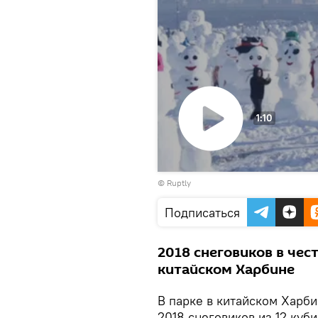
1:10
Воспроизвести
© Ruptly
видео
Подписаться
2018 снеговиков в чест
китайском Харбине
В парке в китайском Харби
2018 снеговиков из 12 куб