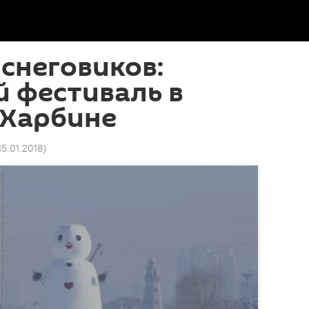
снеговиков:
 фестиваль в
 Харбине
 15.01.2018
)