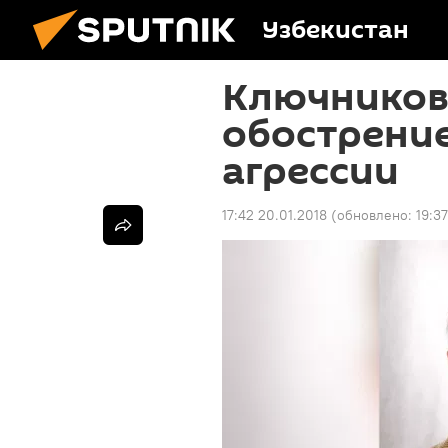
Узбекистан
Ключников
обострени
агрессии
17:42 20.01.2018
(обновлено:
19:3