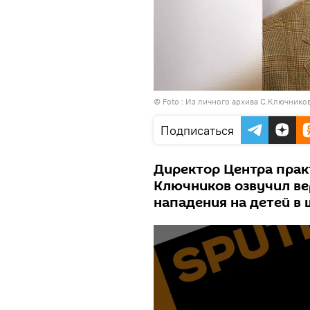
© Foto : Из личного архива С.Ключнико
Подписаться
Директор Центра прак
Ключников озвучил в
нападения на детей в 