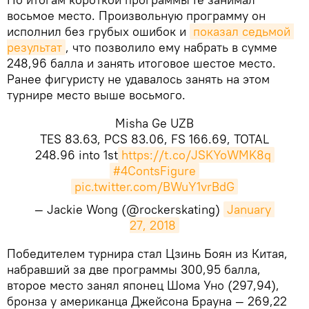
восьмое место. Произвольную программу он
исполнил без грубых ошибок и
показал седьмой 
результат
, что позволило ему набрать в сумме
248,96 балла и занять итоговое шестое место.
Ранее фигуристу не удавалось занять на этом
турнире место выше восьмого.
Misha Ge UZB
TES 83.63, PCS 83.06, FS 166.69, TOTAL
248.96 into 1st
https://t.co/JSKYoWMK8q
#4ContsFigure
pic.twitter.com/BWuY1vrBdG
— Jackie Wong (@rockerskating)
January 
27, 2018
Победителем турнира стал Цзинь Боян из Китая,
набравший за две программы 300,95 балла,
второе место занял японец Шома Уно (297,94),
бронза у американца Джейсона Брауна — 269,22