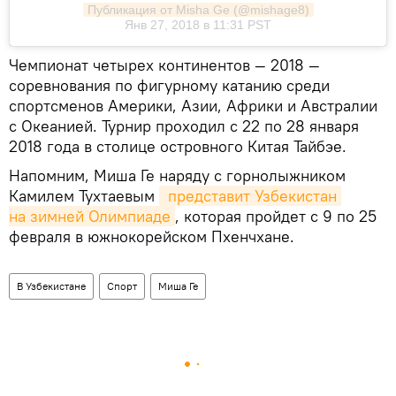
Публикация от Misha Ge (@mishage8)
Янв 27, 2018 в 11:31 PST
Чемпионат четырех континентов — 2018 —
соревнования по фигурному катанию среди
спортсменов Америки, Азии, Африки и Австралии
с Океанией. Турнир проходил с 22 по 28 января
2018 года в столице островного Китая Тайбэе.
Напомним, Миша Ге наряду с горнолыжником
Камилем Тухтаевым
 представит Узбекистан 
на зимней Олимпиаде
, которая пройдет с 9 по 25
февраля в южнокорейском Пхенчхане.
В Узбекистане
Спорт
Миша Ге