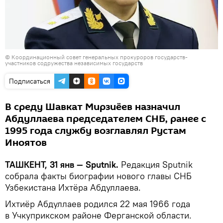
©
Координационный совет генеральных прокуроров государств-
участников содружества независимых государств
Подписаться
В среду Шавкат Мирзиёев назначил
Абдуллаева председателем СНБ, ранее с
1995 года службу возглавлял Рустам
Иноятов
ТАШКЕНТ, 31 янв — Sputnik.
Редакция Sputnik
собрала факты биографии нового главы СНБ
Узбекистана Ихтёра Абдуллаева.
Ихтиёр Абдуллаев родился 22 мая 1966 года
в Учкуприкском районе Ферганской области.