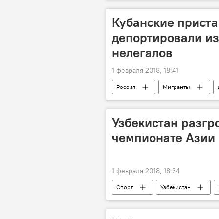
Москва
Худоберди Нурмато
Кубанские приста
депортировали и
нелегалов
1 февраля 2018, 18:41
Россия
Мигранты
Узбекистан разг
чемпионате Азии 
1 февраля 2018, 18:34
Спорт
Узбекистан