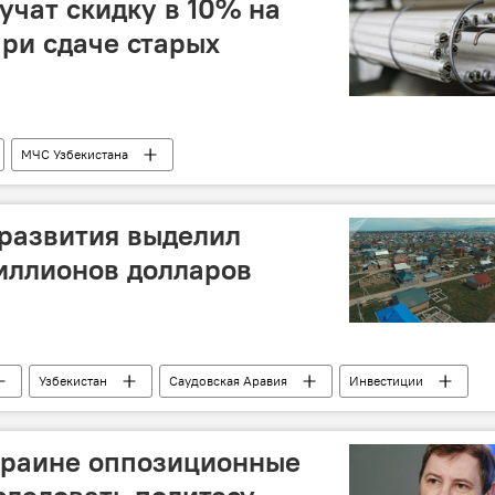
учат скидку в 10% на
ри сдаче старых
МЧС Узбекистана
развития выделил
иллионов долларов
Узбекистан
Саудовская Аравия
Инвестиции
краине оппозиционные