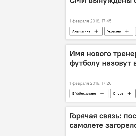
СМИ вынуждены с
1 февраля 2018, 17:45
Аналитика
Украина
Имя нового трене
футболу назовут 
1 февраля 2018, 17:26
В Узбекистане
Спорт
тренер
футбол
Горячая связь: по
самолете загорел