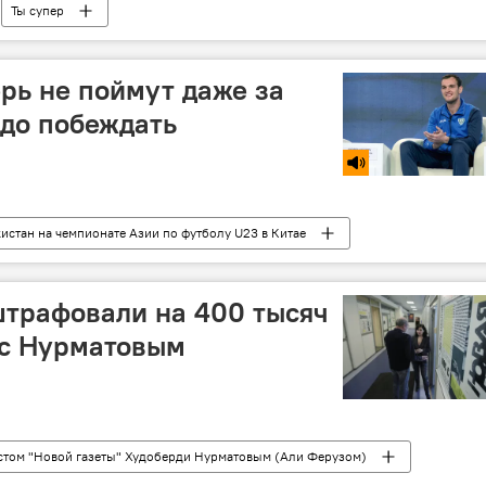
Ты супер
- второй сезон
ерь не поймут даже за
адо побеждать
истан на чемпионате Азии по футболу U23 в Китае
 по футболу
штрафовали на 400 тысяч
 с Нурматовым
стом "Новой газеты" Худоберди Нурматовым (Али Ферузом)