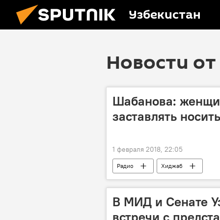
Узбекистан
Новости от 
Шабанова: женщи
заставлять носит
1 февраля 2018, 22:05
Радио
Хиджаб
В МИД и Сенате У
встречи с предст