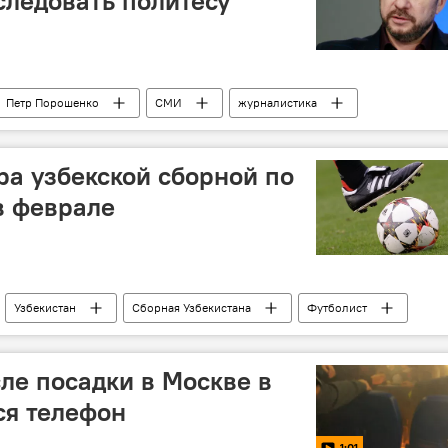
ледовать политесу
Петр Порошенко
СМИ
журналистика
ра узбекской сборной по
в феврале
Узбекистан
Сборная Узбекистана
Футболист
сле посадки в Москве в
ся телефон
1:01