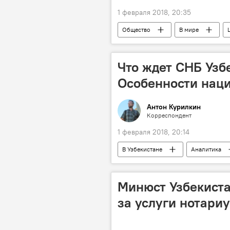
1 февраля 2018, 20:35
Общество
В мире
Борьба с терроризмом
Терр
Что ждет СНБ Узб
Особенности нац
Антон Курилкин
Корреспондент
1 февраля 2018, 20:14
В Узбекистане
Аналитика
Минюст Узбекиста
за услуги нотари