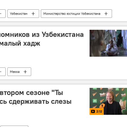
Узбекистан
Министерство юстиции Узбекистана
ломников из Узбекистана
 малый хадж
Мекка
тельстве Узбекистана
втором сезоне "Ты
юсь сдерживать слезы
2:12