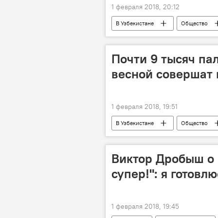
1 февраля 2018, 20:12
В Узбекистане
Общество
нотариус
госпошлина
Почти 9 тысяч па
весной совершат
1 февраля 2018, 19:51
В Узбекистане
Общество
Комитет по делам религии при прави
Виктор Дробыш о 
супер!": я готовл
1 февраля 2018, 19:45