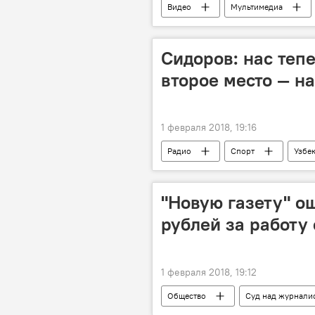
Видео
Мультимедиа
Международный конкурс "Ты супер!" 
Сидоров: нас теп
второе место — н
1 февраля 2018, 19:16
Радио
Спорт
Узбек
Узбекистан
Чемпионат Азии
"Новую газету" о
рублей за работу
1 февраля 2018, 19:12
Общество
Суд над журнали