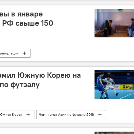
в
Новая газета
вы в январе
з РФ свыше 150
депортация
ромил Южную Корею на
по футзалу
Южная Корея
Чемпионат Азии по футзалу 2018