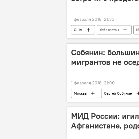
1 февраля 2018, 21:35
США
Узбекистан
М
Политика
Собянин: больши
мигрантов не осе
1 февраля 2018, 21:00
Москва
Сергей Собянин
МИД России: игил
Афганистане, род