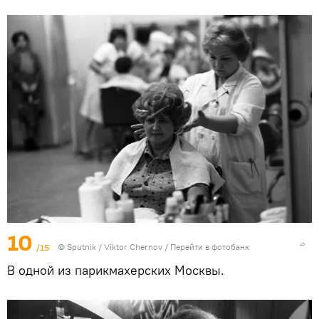
10
/15
© Sputnik / Viktor Chernov
/
Перейти в фотобанк
В одной из парикмахерских Москвы.