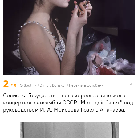
2
/15
© Sputnik / Dmitry Donskoi
/
Перейти в фотобанк
Солистка Государственного хореографического
концертного ансамбля СССР "Молодой балет" под
руководством И. А. Моисеева Гюзель Апанаева.