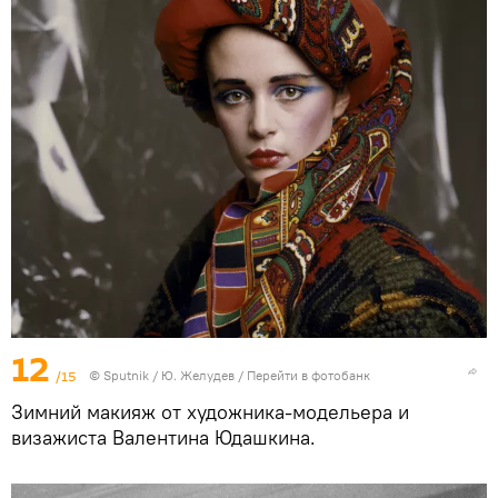
12
/15
© Sputnik / Ю. Желудев
/
Перейти в фотобанк
Зимний макияж от художника-модельера и
визажиста Валентина Юдашкина.