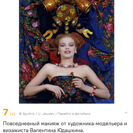
7
/15
© Sputnik / U. Jeludev
/
Перейти в фотобанк
Повседневный макияж от художника-модельера и
визажиста Валентина Юдашкина.