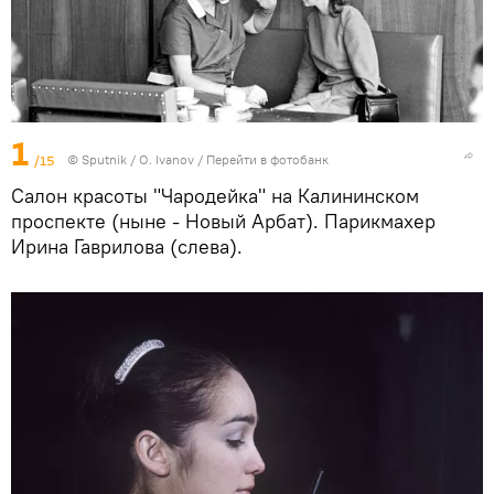
1
/15
© Sputnik / O. Ivanov
/
Перейти в фотобанк
Салон красоты "Чародейка" на Калининском
проспекте (ныне - Новый Арбат). Парикмахер
Ирина Гаврилова (слева).