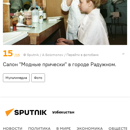
15
/15
© Sputnik / A.Solomonov
/
Перейти в фотобанк
Салон "Модные прически" в городе Радужном.
Мультимедиа
Фото
Узбекистан
НОВОСТИ
ПОЛИТИКА
В МИРЕ
ЭКОНОМИКА
ОБЩЕСТВ