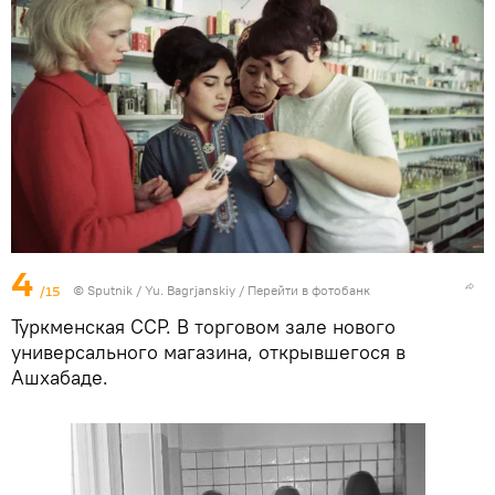
4
/15
© Sputnik / Yu. Bagrjanskiy
/
Перейти в фотобанк
Туркменская ССР. В торговом зале нового
универсального магазина, открывшегося в
Ашхабаде.