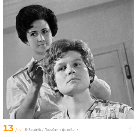
13
/15
© Sputnik
/
Перейти в фотобанк