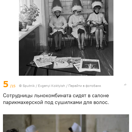
5
/15
© Sputnik / Evgenyi Koktyish
/
Перейти в фотобанк
Сотрудницы льнокомбината сидят в салоне
парикмахерской под сушилками для волос.