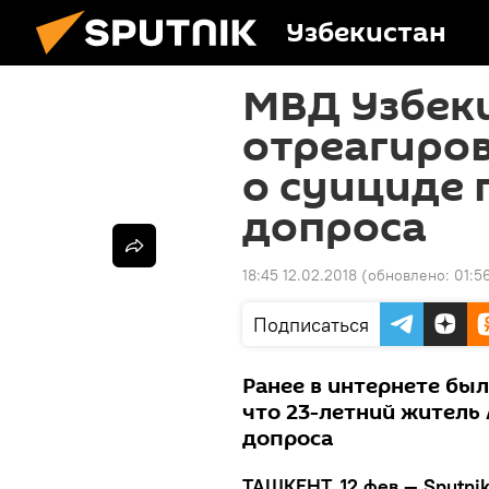
Узбекистан
МВД Узбек
отреагиро
о суициде 
допроса
18:45 12.02.2018
(обновлено:
01:5
Подписаться
Ранее в интернете бы
что 23-летний житель
допроса
ТАШКЕНТ, 12 фев — Sputnik