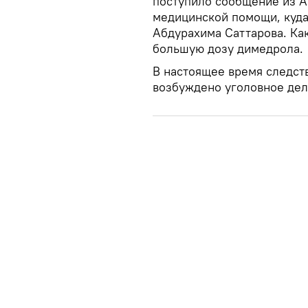
поступило сообщение из А
медицинской помощи, куда
Абдурахима Саттарова. Как
большую дозу димедрола.
В настоящее время следст
возбуждено уголовное дел