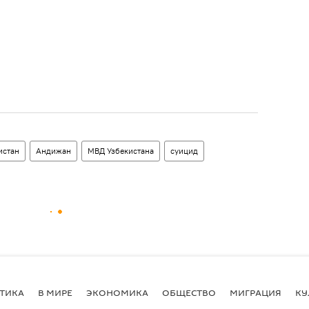
истан
Андижан
МВД Узбекистана
суицид
ТИКА
В МИРЕ
ЭКОНОМИКА
ОБЩЕСТВО
МИГРАЦИЯ
КУ