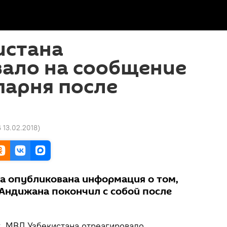
истана
вало на сообщение
парня после
6 13.02.2018
)
ла опубликована информация о том,
 Андижана покончил с собой после
.
МВД Узбекистана отреагировало