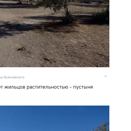
льи Буяновского
ют жильцов растительностью - пустыня