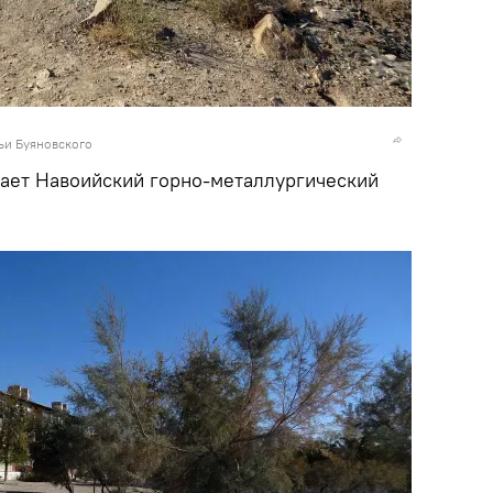
льи Буяновского
отает Навоийский горно-металлургический