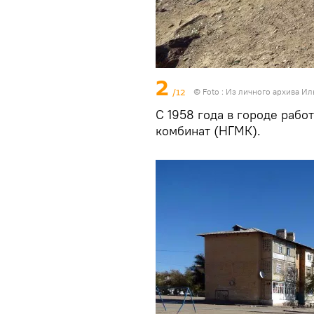
2
/12
© Foto : Из личного архива И
С 1958 года в городе раб
комбинат (НГМК).