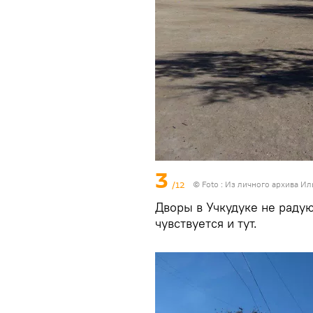
3
/12
© Foto : Из личного архива И
Дворы в Учкудуке не раду
чувствуется и тут.