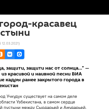
город-красавец
устыни
6 12.03.2021
)
а, защити, защити нас от солнца…" —
 из красивой и наивной песни ВИА
ие кадры ранее закрытого города в
екистан
род Учкудук существует на самом деле
области Узбекистана, в самом сердце
ой пустыни между Сырдарьей и Амударьей.