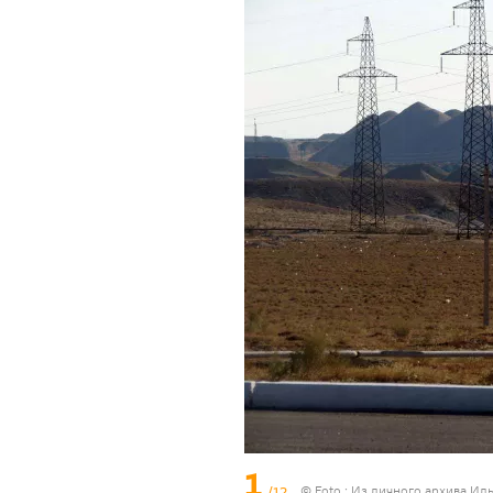
1
/12
© Foto : Из личного архива Ил