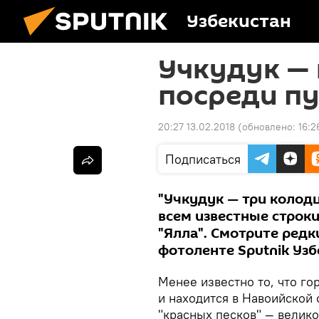
Узбекистан
Учкудук — 
посреди п
20:27 13.02.2018
(обновлено:
16:2
Подписаться
"Учкудук — три колодц
всем известные строки
"Ялла". Смотрите редк
фотоленте Sputnik Узб
Менее известно то, что го
и находится в Навоийской 
"красных песков" — велик