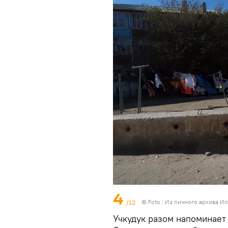
4
/12
© Foto : Из личного архива И
Учкудук разом напоминает 