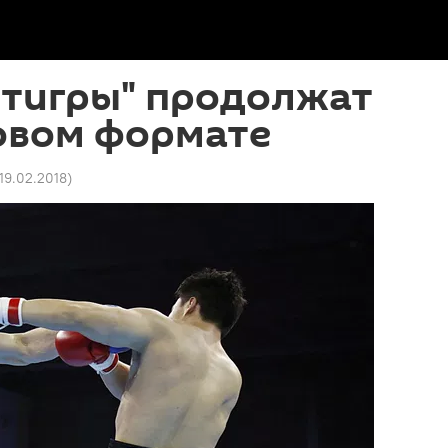
 тигры" продолжат
овом формате
 19.02.2018
)