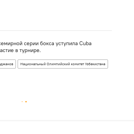
семирной серии бокса уступила Cuba
астие в турнире.
аджанов
Национальный Олимпийский комитет Узбекистана