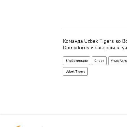
Команда Uzbek Tigers во В
Domadores и завершила уч
В Узбекистане
Спорт
Умид Ахм
Uzbek Tigers