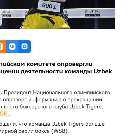
пийском комитете опровергли
щении деятельности команды Uzbek
k.
Президент Национального олимпийского
в опроверг информацию о прекращении
льного боксерского клуба Uzbek Tigers,
НОК
.
щали, что команда Uzbek Tigers больше
мирной серии бокса (WSB).