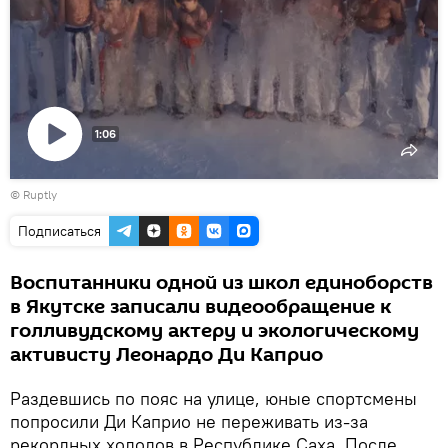
1:06
Воспроизвести
©
Ruptly
видео
Подписаться
Воспитанники одной из школ единоборств
в Якутске записали видеообращение к
голливудскому актеру и экологическому
активисту Леонардо Ди Каприо
Раздевшись по пояс на улице, юные спортсмены
попросили Ди Каприо не переживать из-за
рекордных холодов в Республике Саха. После