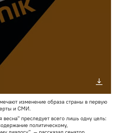
тмечают изменение образа страны в первую
перты и СМИ.
я весна" преследует всего лишь одну цель:
содержание политическому,
му диалогу", — рассказал сенатор.