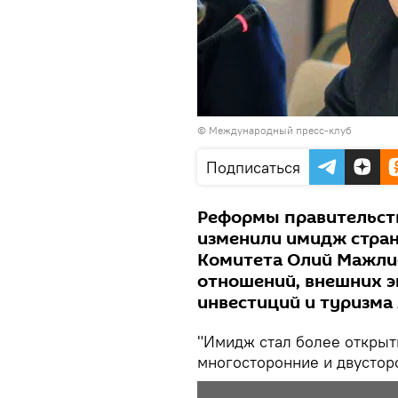
© Международный пресс-клуб
Подписаться
Реформы правительств
изменили имидж стран
Комитета Олий Мажли
отношений, внешних э
инвестиций и туризма
"Имидж стал более откры
многосторонние и двустор