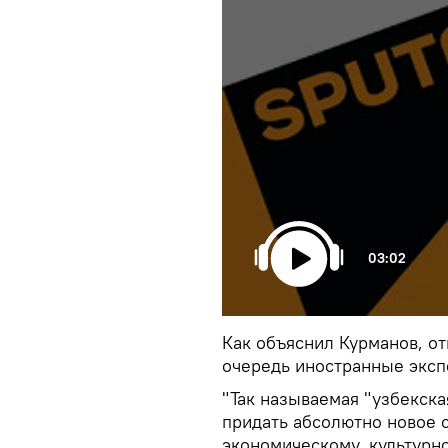
03:02
Как объяснил Курманов, о
очередь иностранные экс
"Так называемая "узбекска
придать абсолютно новое 
экономическому, культурно