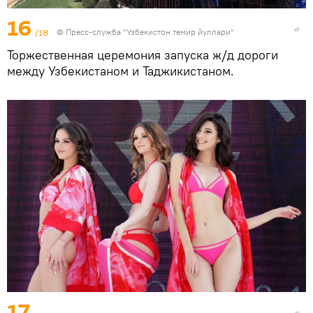
16
/18
©
Пресс-служба "Узбекистон темир йуллари"
Торжественная церемония запуска ж/д дороги
между Узбекистаном и Таджикистаном.
17