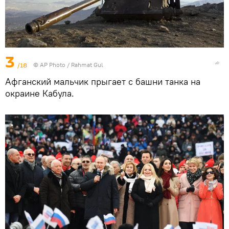
3
/18
© AP Photo / Rahmat Gul
Афганский мальчик прыгает с башни танка на
окраине Кабула.