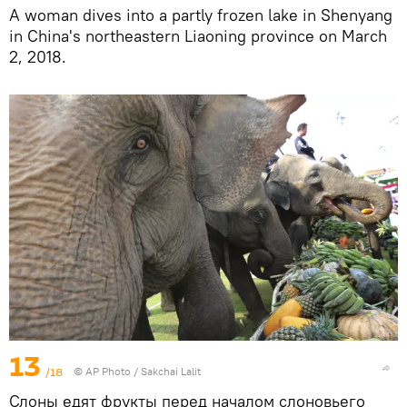
A woman dives into a partly frozen lake in Shenyang
in China's northeastern Liaoning province on March
2, 2018.
13
/18
© AP Photo / Sakchai Lalit
Слоны едят фрукты перед началом слоновьего