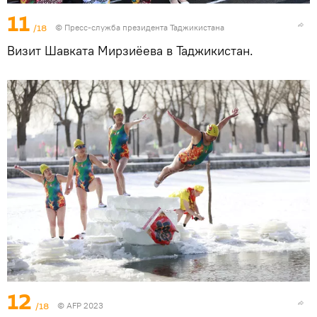
11
/18
©
Пресс-служба президента Таджикистана
Визит Шавката Мирзиёева в Таджикистан.
12
/18
© AFP 2023