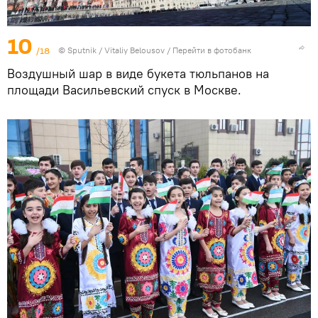
10
/18
© Sputnik / Vitaliy Belousov
/
Перейти в фотобанк
Воздушный шар в виде букета тюльпанов на
площади Васильевский спуск в Москве.