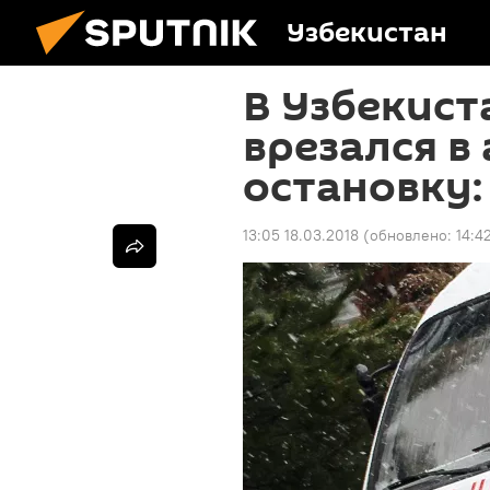
Узбекистан
В Узбекист
врезался в
остановку:
13:05 18.03.2018
(обновлено:
14:4