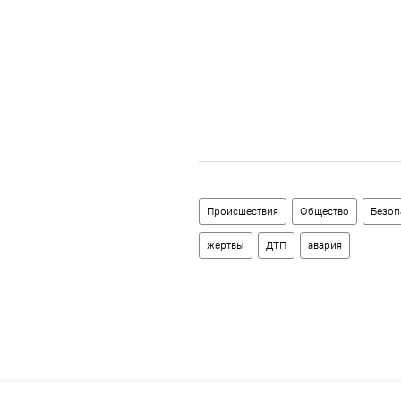
Происшествия
Общество
Безоп
жертвы
ДТП
авария