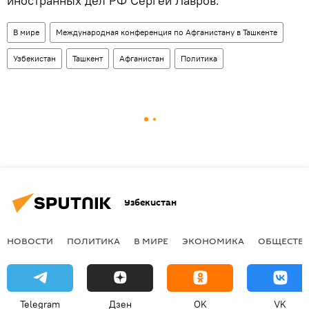
иностранных дел РФ Сергей Лавров.
В мире
Международная конференция по Афганистану в Ташкенте
Узбекистан
Ташкент
Афганистан
Политика
Узбекистан
НОВОСТИ
ПОЛИТИКА
В МИРЕ
ЭКОНОМИКА
ОБЩЕСТВ
Telegram
Дзен
OK
VK