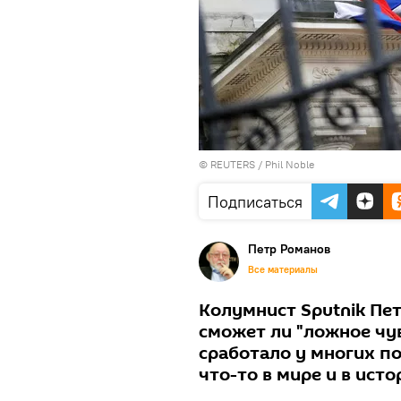
©
REUTERS
/ Phil Noble
Подписаться
Петр Романов
Все материалы
Колумнист Sputnik Пе
сможет ли "ложное чу
сработало у многих п
что-то в мире и в исто