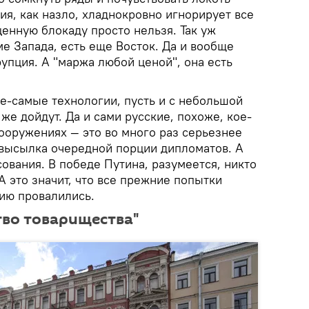
сия, как назло, хладнокровно игнорирует все
ценную блокаду просто нельзя. Так уж
ме Запада, есть еще Восток. Да и вообще
упция. А "маржа любой ценой", она есть
е-самые технологии, пусть и с небольшой
же дойдут. Да и сами русские, похоже, кое-
вооружениях — это во много раз серьезнее
 высылка очередной порции дипломатов. А
сования. В победе Путина, разумеется, никто
А это значит, что все прежние попытки
сию провалились.
тво товарищества"