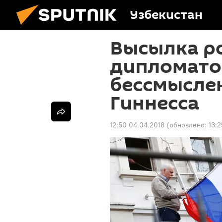
Узбекистан
Высылка р
дипломато
бессмыслен
Гиннесса
12:50 04.04.2018
(обновлено:
13: