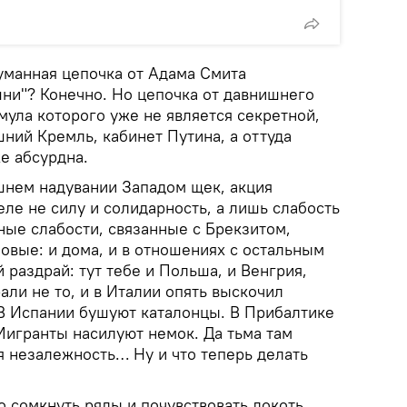
уманная цепочка от Адама Смита
шни"? Конечно. Но цепочка от давнишнего
мула которого уже не является секретной,
ний Кремль, кабинет Путина, а оттуда
е абсурдна.
шнем надувании Западом щек, акция
ле не силу и солидарность, а лишь слабость
ные слабости, связанные с Брекзитом,
овые: и дома, и в отношениях с остальным
 раздрай: тут тебе и Польша, и Венгрия,
али не то, и в Италии опять выскочил
 В Испании бушуют каталонцы. В Прибалтике
игранты насилуют немок. Да тьма там
я незалежность… Ну и что теперь делать
 сомкнуть ряды и почувствовать локоть