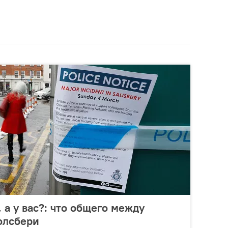
, а у вас?: что общего между
олсбери