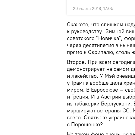
20 марта 2018, 17:05
Скажете, что слишком над
к руководству "Зимней ви
советского "Новичка", фор
через десятилетия в нынеш
прямо к Скрипалю, столь ж
Второе. При всем сегодня
демонстрирует на самом де
и лакейство. У Мэй очевид
у Трампа вообще дела хрен
миром. В Евросоюзе — свой
и Греция. И в Австрии выбр
из табакерки Берлускони.
маршируют ветераны СС. М
всего. Опять же украинска
с Порошенко?
На таком фоне очень нужно