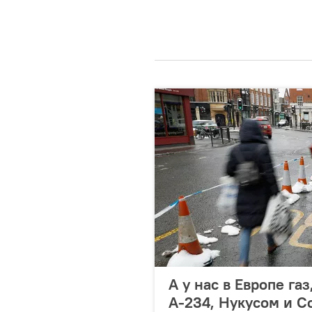
А у нас в Европе газ
А-234, Нукусом и С