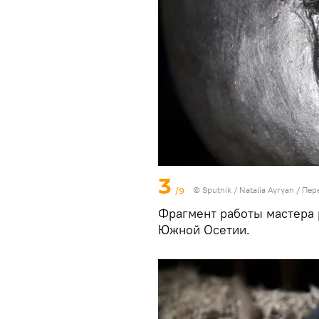
3
/9
© Sputnik / Natalia Ayryan
/
Пер
Фрагмент работы мастера 
Южной Осетии.