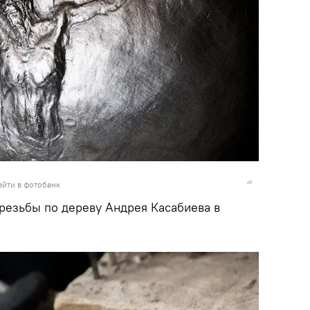
ейти в фотобанк
резьбы по дереву Андрея Касабиева в