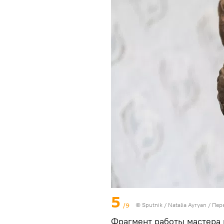
5
/9
© Sputnik / Natalia Ayryan
/
Пер
Фрагмент работы мастера 