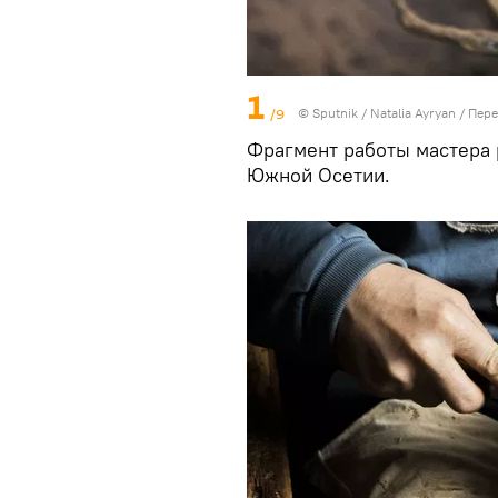
1
/9
© Sputnik / Natalia Ayryan
/
Пере
Фрагмент работы мастера 
Южной Осетии.