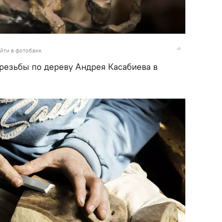
йти в фотобанк
резьбы по дереву Андрея Касабиева в