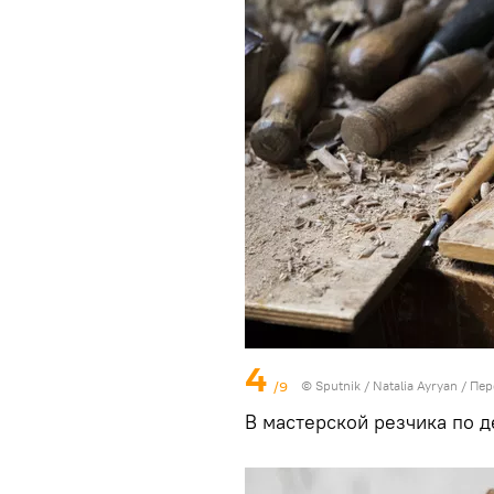
4
/9
© Sputnik / Natalia Ayryan
/
Пер
В мастерской резчика по 