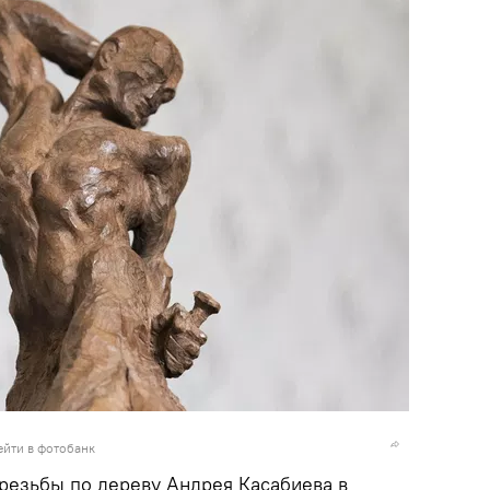
ейти в фотобанк
резьбы по дереву Андрея Касабиева в