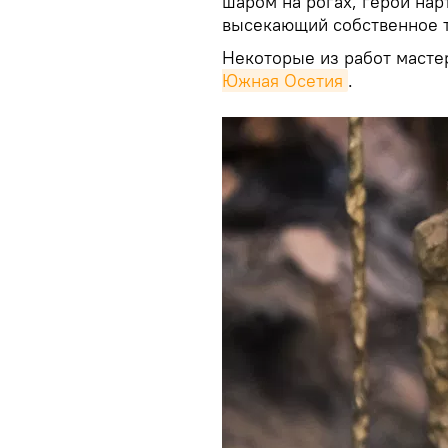
шаром на рогах, герой нар
высекающий собственное т
Некоторые из работ масте
Южная Осетия
.