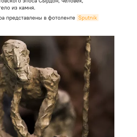
товского эпоса Сырдон, человек,
ело из камня.
ра представлены в фотоленте
Sputnik 