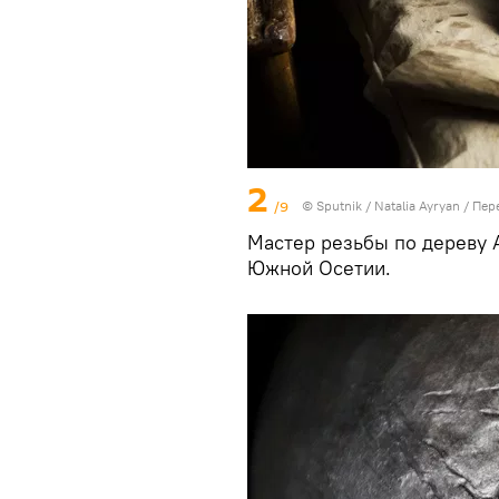
2
/9
© Sputnik / Natalia Ayryan
/
Пер
Мастер резьбы по дереву 
Южной Осетии.