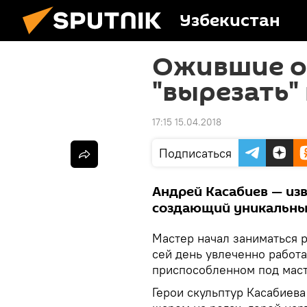
Узбекистан
Ожившие о
"вырезать"
17:15 15.04.2018
Подписаться
Андрей Касабиев — изв
создающий уникальные
Мастер начал заниматься р
сей день увлеченно работа
приспособленном под мас
Герои скульптур Касабиев