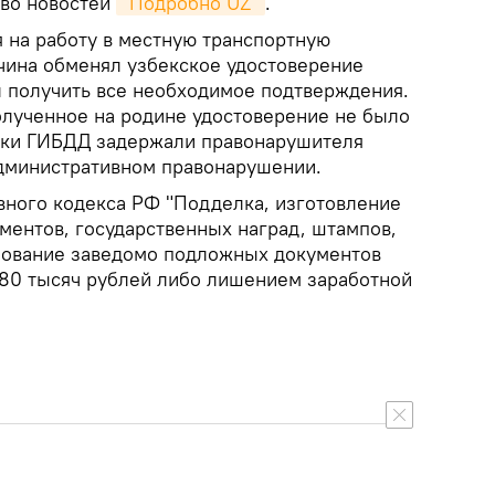
тво новостей
"Подробно UZ"
.
я на работу в местную транспортную
чина обменял узбекское удостоверение
л получить все необходимое подтверждения.
полученное на родине удостоверение не было
ики ГИБДД задержали правонарушителя
административном правонарушении.
овного кодекса РФ "Подделка, изготовление
ментов, государственных наград, штампов,
ьзование заведомо подложных документов
80 тысяч рублей либо лишением заработной