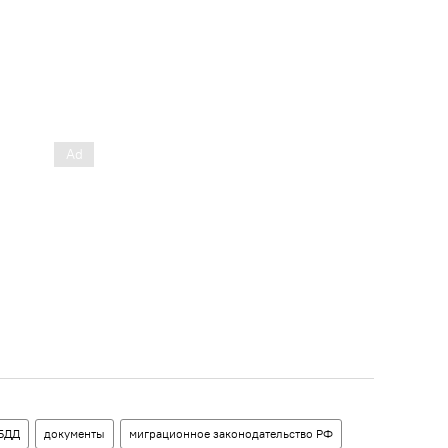
БДД
документы
миграционное законодательство РФ