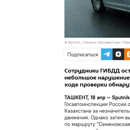
© Sputnik / Наталья Селиверстова
/
Пере
Подписаться
Сотрудники ГИБДД ос
небольшое нарушение 
ходе проверки обнар
ТАШКЕНТ, 18 апр — Sputnik
Госавтоинспекции России 
Казахстана за незначител
движения. Однако затем в
по маршруту "Семеновская