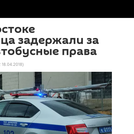
остоке
ца задержали за
втобусные права
2 18.04.2018
)