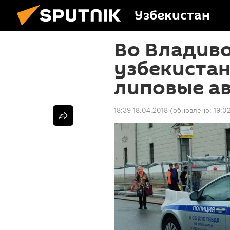
Узбекистан
Во Владив
узбекистан
липовые а
18:39 18.04.2018
(обновлено:
19:0