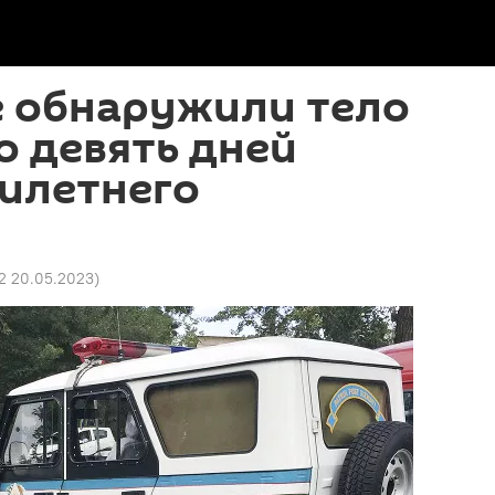
е обнаружили тело
 девять дней
тилетнего
32 20.05.2023
)