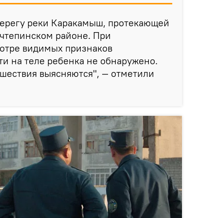
берегу реки Каракамыш, протекающей
Учтепинском районе. При
отре видимых признаков
и на теле ребенка не обнаружено.
шествия выясняются", — отметили