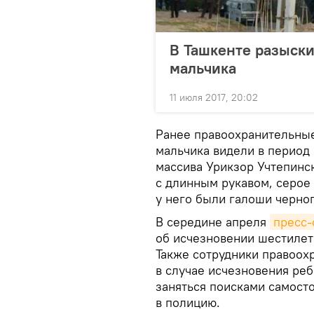
В Ташкенте разыск
мальчика
11 июля 2017, 20:02
Ранее правоохранительные
мальчика видели в период 
массива Урикзор Учтепинс
с длинным рукавом, серое 
у него были галоши черног
В середине апреля
пресс-
об исчезновении шестилет
Также сотрудники правоох
в случае исчезновения реб
заняться поисками самост
в полицию.