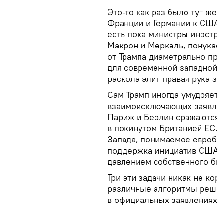
Это-то как раз было тут 
Франции и Германии к США
есть пока министры иност
Макрон и Меркель, понук
от Трампа диаметрально п
для современной западной 
раскола элит правая рука з
Сам Трамп иногда умудряет
взаимоисключающих заявле
Париж и Берлин сражаются
в покинутом Британией ЕС
Запада, понимаемое евроб
поддержка инициатив США.
давлением собственного б
Три эти задачи никак не к
различные алгоритмы реше
в официальных заявлениях