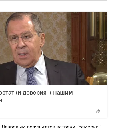
остатки доверия к нашим
м
 Лавровым результатов встречи "семерки"