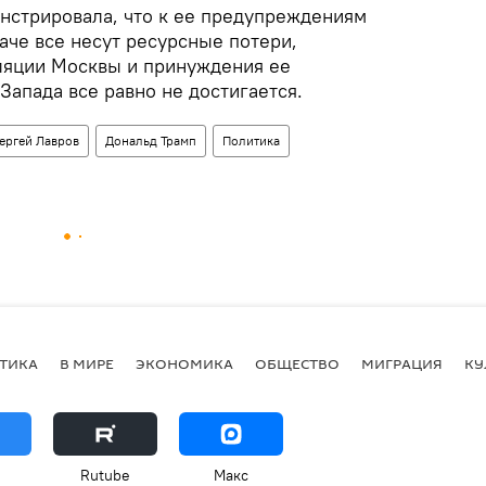
нстрировала, что к ее предупреждениям
аче все несут ресурсные потери,
оляции Москвы и принуждения ее
 Запада все равно не достигается.
ергей Лавров
Дональд Трамп
Политика
ТИКА
В МИРЕ
ЭКОНОМИКА
ОБЩЕСТВО
МИГРАЦИЯ
КУ
Rutube
Макс