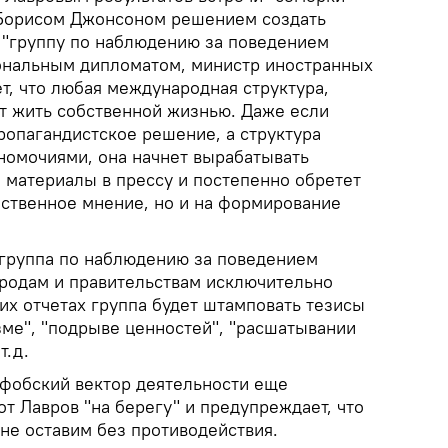
Борисом Джонсоном решением создать
"группу по наблюдению за поведением
ональным дипломатом, министр иностранных
т, что любая международная структура,
ет жить собственной жизнью. Даже если
ропагандистское решение, а структура
номочиями, она начнет вырабатывать
 материалы в прессу и постепенно обретет
ественное мнение, но и на формирование
 "группа по наблюдению за поведением
ародам и правительствам исключительно
их отчетах группа будет штамповать тезисы
зме", "подрыве ценностей", "расшатывании
т.д.
офобский вектор деятельности еще
от Лавров "на берегу" и предупреждает, что
не оставим без противодействия.