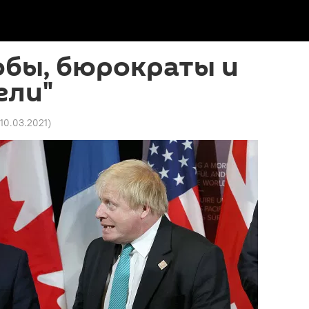
обы, бюрократы и
ели"
 10.03.2021
)