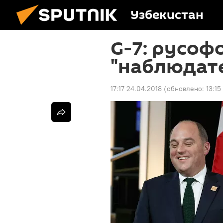
Узбекистан
G-7: русоф
"наблюдат
17:17 24.04.2018
(обновлено:
13:15