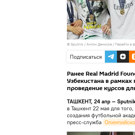
© Sputnik / Антон Денисов
/
Перейти в 
Подписаться
Ранее Real Madrid Fou
Узбекистана в рамках 
проведение курсов для
ТАШКЕНТ, 24 апр — Sputni
в Ташкент 22 мая для того
создания футбольной акад
пресс-служба
Олимпийско