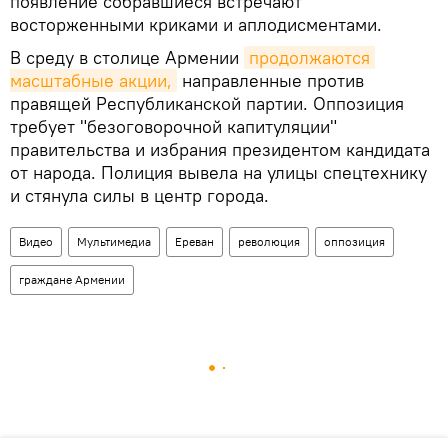
появление собравшиеся встречают
восторженными криками и аплодисментами.
В среду в столице Армении
продолжаются 
масштабные акции,
направленные против
правящей Республиканской партии. Оппозиция
требует "безоговорочной капитуляции"
правительства и избрания президентом кандидата
от народа. Полиция вывела на улицы спецтехнику
и стянула силы в центр города.
Видео
Мультимедиа
Ереван
революция
оппозиция
граждане Армении