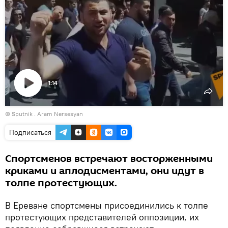
1:14
Воспроизвести
© Sputnik . Aram Nersesyan
видео
Подписаться
Спортсменов встречают восторженными
криками и аплодисментами, они идут в
толпе протестующих.
В Ереване спортсмены присоединились к толпе
протестующих представителей оппозиции, их