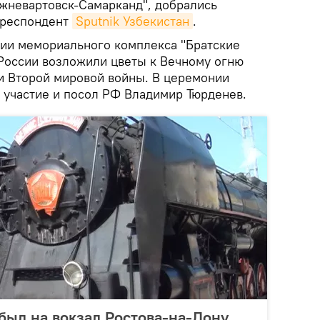
ижневартовск-Самарканд", добрались
рреспондент
Sputnik Узбекистан
.
рии мемориального комплекса "Братские
России возложили цветы к Вечному огню
и Второй мировой войны. В церемонии
 участие и посол РФ Владимир Тюрденев.
был на вокзал Ростова-на-Дону