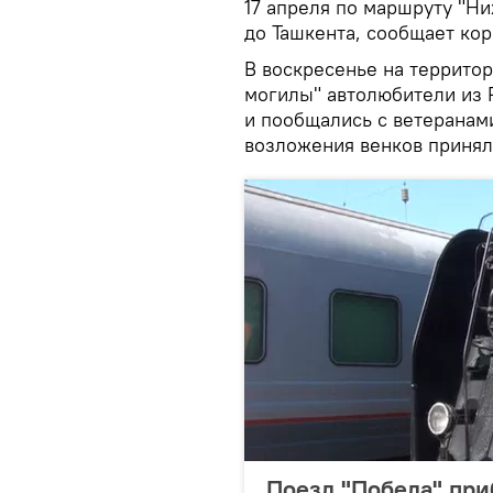
17 апреля по маршруту "Н
до Ташкента, сообщает ко
В воскресенье на террито
могилы" автолюбители из 
и пообщались с ветеранам
возложения венков принял
Поезд "Победа" при