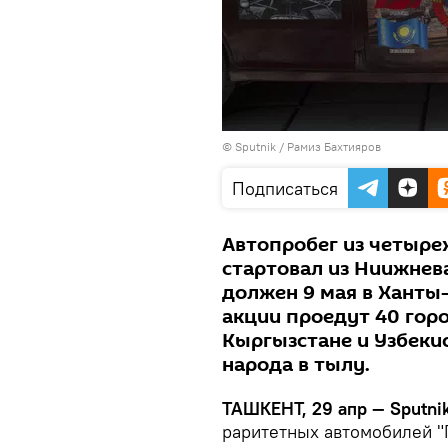
© Sputnik / Рамиз Бахтияров
Подписаться
Автопробег из четыре
стартовал из Ниижнева
должен 9 мая в Ханты-
акции проедут 40 горо
Кыргызстане и Узбекис
народа в тылу.
ТАШКЕНТ, 29 апр — Sputnik
раритетных автомобилей "П