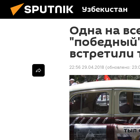
Узбекистан
Одна на вс
"победный"
встретили 
22:56 29.04.2018
(обновлено:
23: