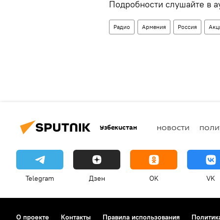
Подробности слушайте в а
Радио
Армения
Россия
Акц
Узбекистан
НОВОСТИ
ПОЛИ
Telegram
Дзен
OK
VK
О проекте
Контакты
Правила использования
Политик