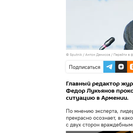
© Sputnik / Антон Денисов
/
Перейти в 
Подписаться
Главный редактор жур
Федор Лукьянов прок
ситуацию в Армении.
По мнению эксперта, лид
прекрасно осознает, в как
с двух сторон враждебным