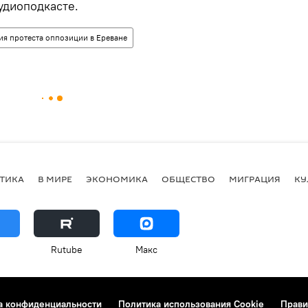
удиоподкасте.
ия протеста оппозиции в Ереване
ТИКА
В МИРЕ
ЭКОНОМИКА
ОБЩЕСТВО
МИГРАЦИЯ
КУ
Rutube
Макс
а конфиденциальности
Политика использования Cookie
Прави