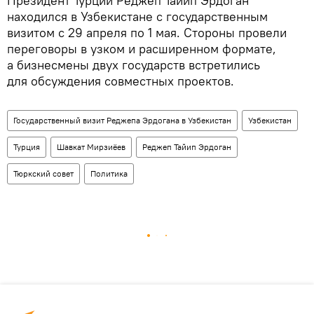
Президент Турции Реджеп Тайип Эрдоган
находился в Узбекистане с государственным
визитом с 29 апреля по 1 мая. Стороны провели
переговоры в узком и расширенном формате,
а бизнесмены двух государств встретились
для обсуждения совместных проектов.
Государственный визит Реджепа Эрдогана в Узбекистан
Узбекистан
Турция
Шавкат Мирзиёев
Реджеп Тайип Эрдоган
Тюркский совет
Политика