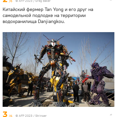
/6
© AFP 2023 / Greg Baker
Китайский фермер Tan Yong и его друг на
самодельной подлодке на территории
водохранилища Danjiangkou.
3
/6
© AFP 2023 / Stringer