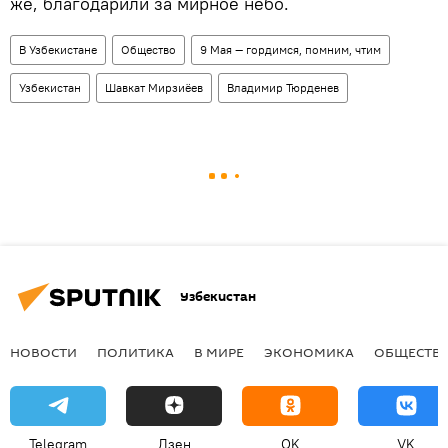
же, благодарили за мирное небо.
В Узбекистане
Общество
9 Мая — гордимся, помним, чтим
Узбекистан
Шавкат Мирзиёев
Владимир Тюрденев
Узбекистан
НОВОСТИ
ПОЛИТИКА
В МИРЕ
ЭКОНОМИКА
ОБЩЕСТВ
Telegram
Дзен
OK
VK