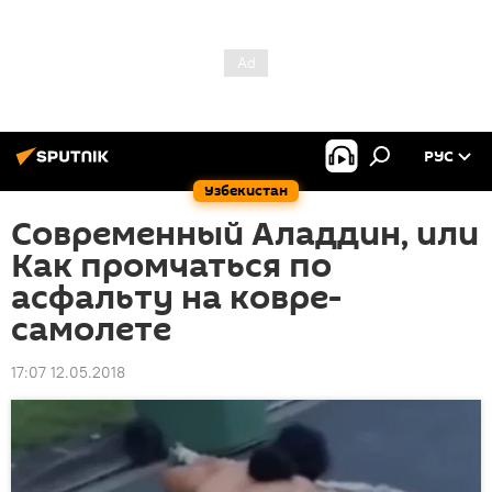
РУС
Узбекистан
Современный Аладдин, или
Как промчаться по
асфальту на ковре-
самолете
17:07 12.05.2018