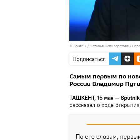
© Sputnik / Наталья Селиверстова
/
Пере
Подписаться
Самым первым по нов
России Владимир Пути
ТАШКЕНТ, 15 мая — Sputnik
рассказал о ходе открыти
По его словам, первы