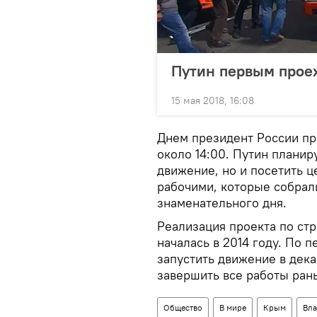
Путин первым прое
15 мая 2018, 16:08
Днем президент России пр
около 14:00. Путин планир
движение, но и посетить ц
рабочими, которые собрали
знаменательного дня.
Реализация проекта по ст
началась в 2014 году. По 
запустить движение в дека
завершить все работы ран
Общество
В мире
Крым
Вла