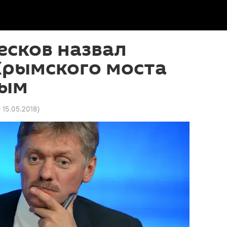
есков назвал
Крымского моста
ным
9 15.05.2018
)