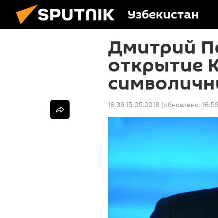
Узбекистан
Дмитрий П
открытие 
символич
16:39 15.05.2018
(обновлено:
16:5