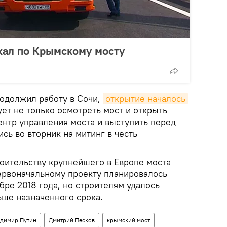
хал по Крымскому мосту
одолжил работу в Сочи,
открытие началось
ует не только осмотреть мост и открыть
ентр управления моста и выступить перед
сь во вторник на митинг в честь
роительству крупнейшего в Европе моста
первоначальному проекту планировалось
бре 2018 года, но строителям удалось
ьше назначенного срока.
димир Путин
Дмитрий Песков
крымский мост