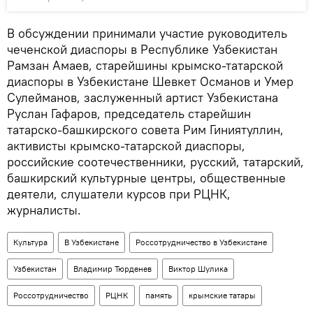
В обсуждении принимали участие руководитель
чеченской диаспоры в Республике Узбекистан
Рамзан Амаев, старейшины крымско-татарской
диаспоры в Узбекистане Шевкет Османов и Умер
Сулейманов, заслуженный артист Узбекистана
Руслан Гафаров, председатель старейшин
татарско-башкирского совета Рим Гиниятуллин,
активисты крымско-татарской диаспоры,
российские соотечественники, русский, татарский,
башкирский культурные центры, общественные
деятели, слушатели курсов при РЦНК,
журналисты.
Культура
В Узбекистане
Россотрудничество в Узбекистане
Узбекистан
Владимир Тюрденев
Виктор Шулика
Россотрудничество
РЦНК
память
крымские татары