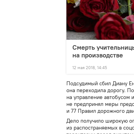
Смерть учительниц
на производстве
12 мая 2018, 14:45
Подсудимый сбил Диану Ен
она переходила дорогу. П
на управление автобусом и
не предпринял меры пред
и 77 Правил дорожного дв
Дело получило широкую огл
из распостраняемых в соц