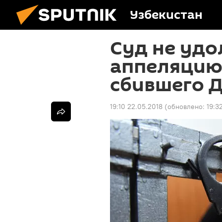
Узбекистан
Суд не уд
аппеляцию
сбившего 
19:10 22.05.2018
(обновлено:
19:3