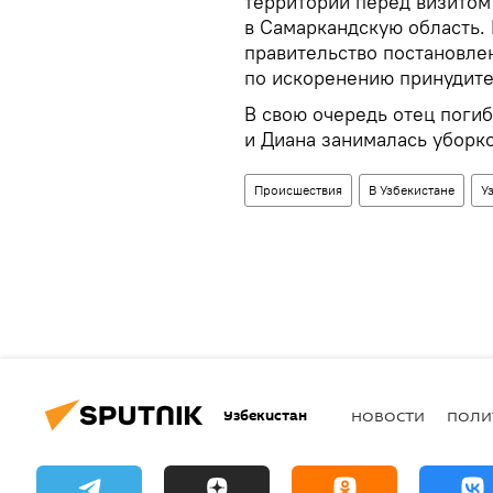
территории перед визитом
в Самаркандскую область. 
правительство постановле
по искоренению принудите
В свою очередь отец поги
и Диана занималась уборк
Происшествия
В Узбекистане
У
Узбекистан
НОВОСТИ
ПОЛИ