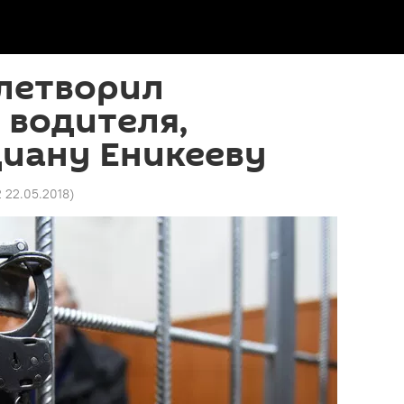
олетворил
 водителя,
Диану Еникееву
2 22.05.2018
)