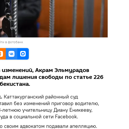
ти в фотобанк
з изменений, Акрам Эльмурадов
одам лишения свободы по статье 226
бекистана.
.
Каттакурганский районный суд
тавил без изменений приговор водителю,
-летнюю учительницу Диану Еникееву,
уда в социальной сети Facebook.
о своим адвокатом подавали апелляцию.