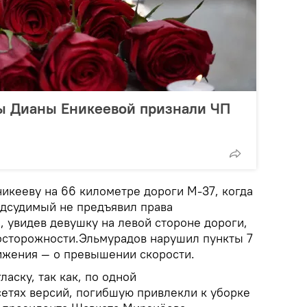
ы Дианы Еникеевой признали ЧП
икееву на 66 километре дороги М-37, когда
одсудимый не предъявил права
, увидев девушку на левой стороне дороги,
осторожности.Эльмурадов нарушил пункты 7
ижения — о превышении скорости.
аску, так как, по одной
сетях версий, погибшую привлекли к уборке