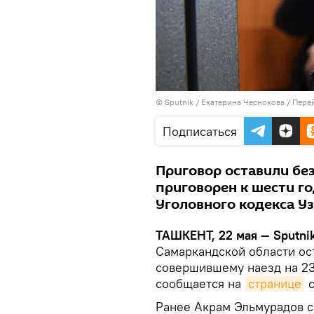
© Sputnik / Екатерина Чеснокова
/
Перей
Подписаться
Приговор оставили бе
приговорен к шести г
Уголовного кодекса Уз
ТАШКЕНТ, 22 мая — Sputnik
Самаркандской области ос
совершившему наезд на 23
сообщается на
странице
с
Ранее Акрам Эльмурадов с