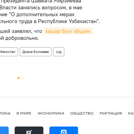
 президента Шавката Мирзиёева
Власти занялись вопросом, в мае
ние "О дополнительных мерах
льного труда в Республике Узбекистан".
бшей заявлял, что
хашар был общим 
ой добровольно.
збекистан
Диана Еникеева
суд
ТИКА
В МИРЕ
ЭКОНОМИКА
ОБЩЕСТВО
МИГРАЦИЯ
КУ