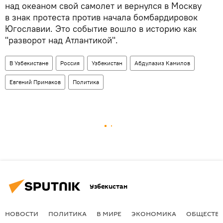
над океаном свой самолет и вернулся в Москву
в знак протеста против начала бомбардировок
Югославии. Это событие вошло в историю как
"разворот над Атлантикой".
В Узбекистане
Россия
Узбекистан
Абдулазиз Камилов
Евгений Примаков
Политика
Узбекистан
НОВОСТИ
ПОЛИТИКА
В МИРЕ
ЭКОНОМИКА
ОБЩЕСТВ