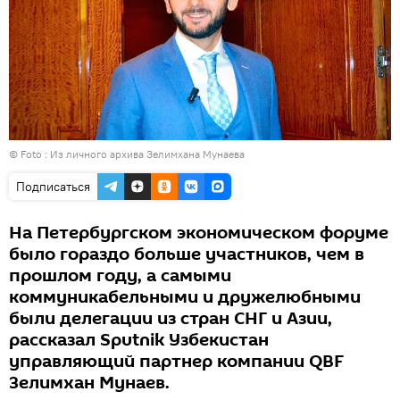
© Foto : Из личного архива Зелимхана Мунаева
Подписаться
На Петербургском экономическом форуме
было гораздо больше участников, чем в
прошлом году, а самыми
коммуникабельными и дружелюбными
были делегации из стран СНГ и Азии,
рассказал Sputnik Узбекистан
управляющий партнер компании QBF
Зелимхан Мунаев.