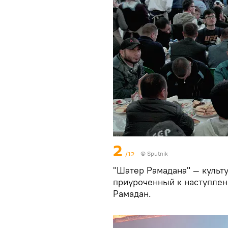
2
/12
© Sputnik
"Шатер Рамадана" — культ
приуроченный к наступлен
Рамадан.