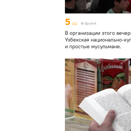
5
/12
© Sputnik
В организации этого вечер
Узбекская национально-ку
и простые мусульмане.