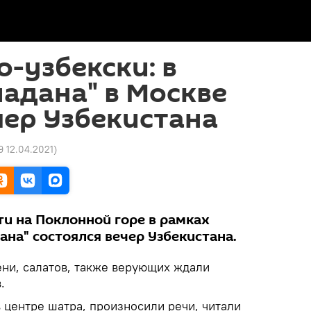
о-узбекски: в
адана" в Москве
ер Узбекистана
9 12.04.2021
)
и на Поклонной горе в рамках
на" состоялся вечер Узбекистана.
ени, салатов, также верующих ждали
.
 центре шатра, произносили речи, читали