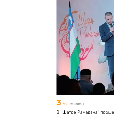
3
/12
© Sputnik
В "Шатре Рамадана" проше