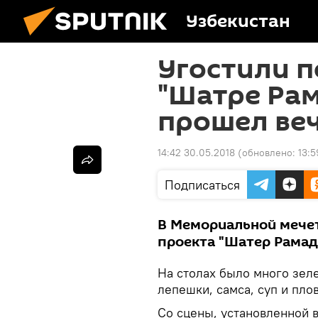
Узбекистан
Угостили п
"Шатре Рам
прошел веч
14:42 30.05.2018
(обновлено:
13:5
Подписаться
В Мемориальной мечет
проекта "Шатер Рамада
На столах было много зел
лепешки, самса, суп и плов
Со сцены, установленной в