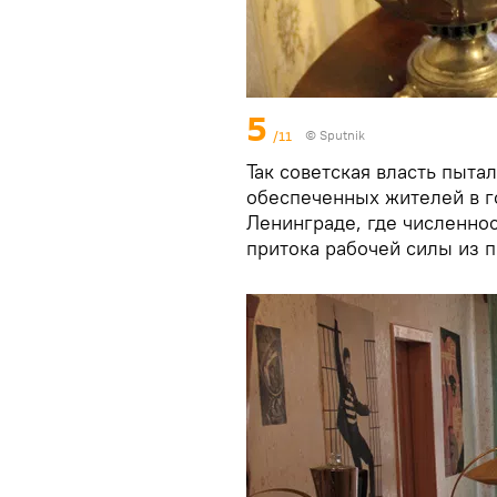
5
/11
© Sputnik
Так советская власть пыт
обеспеченных жителей в г
Ленинграде, где численнос
притока рабочей силы из 