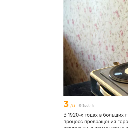
3
/11
© Sputnik
В 1920-х годах в больших 
процесс превращения горо
владельцу, в коммунальны