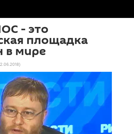
ОС - это
ская площадка
 в мире
12.06.2018
)