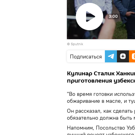
3:00
Воспроизвести
© Sputnik
видео
Подписаться
Кулинар Сталик Ханки
приготовления узбекск
"Во время готовки использ
обжаривание в масле, и ту
Он рассказал, как сделать
обязательно должна быть 
Напомним, Посольство Узб
лучший рецепт узбекского 