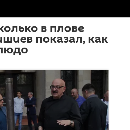
колько в плове
ишиев показал, как
блюдо