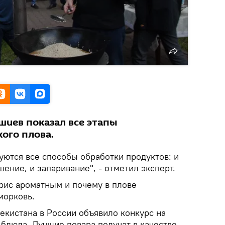
шиев показал все этапы
ого плова.
уются все способы обработки продуктов: и
шение, и запаривание", - отметил эксперт.
 рис ароматным и почему в плове
морковь.
екистана в России объявило конкурс на
блюда. Лучшие повара получат в качестве