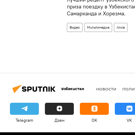
приза поездку в Узбекиста
Самарканда и Хорезма.
Видео
Мультимедиа
плов
Узбекистан
НОВОСТИ
ПОЛИ
Telegram
Дзен
OK
VK