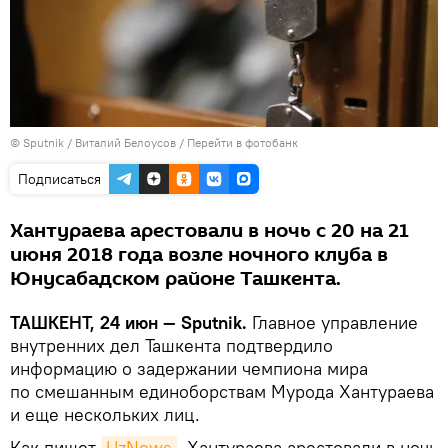
© Sputnik / Виталий Белоусов
/
Перейти в фотобанк
Подписаться
Хантураева арестовали в ночь с 20 на 21
июня 2018 года возле ночного клуба в
Юнусабадском районе Ташкента.
ТАШКЕНТ, 24 июн — Sputnik.
Главное управление
внутренних дел Ташкента подтвердило
информацию о задержании чемпиона мира
по смешанным единоборствам Мурода Хантураева
и еще нескольких лиц.
Как пишет
UzNews
, Хантураева арестовали в ночь