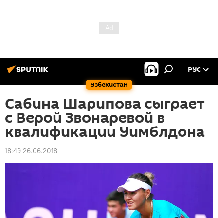
РУС
Узбекистан
Сабина Шарипова сыграет
с Верой Звонаревой в
квалификации Уимблдона
18:49 26.06.2018