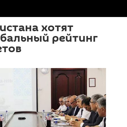
истана хотят
обальный рейтинг
етов