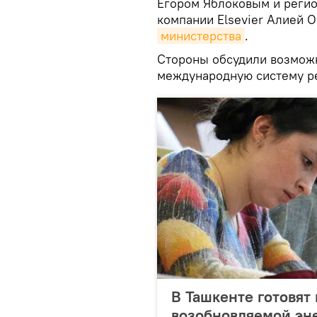
Егором Яблоковым и реги
компании Elsevier Алией 
министерства
.
Стороны обсудили возможн
международную систему ре
В Ташкенте готовят
возобновляемой эн