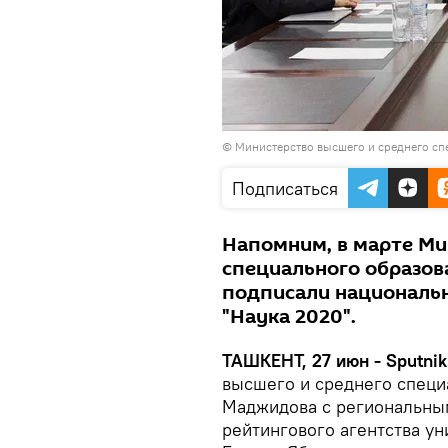
©
Министерство высшего и среднего сп
Подписаться
Напомним, в марте Ми
специального образова
подписали национальн
"Наука 2020".
ТАШКЕНТ, 27 июн - Sputnik
высшего и среднего спец
Маджидова с региональным
рейтингового агентства ун