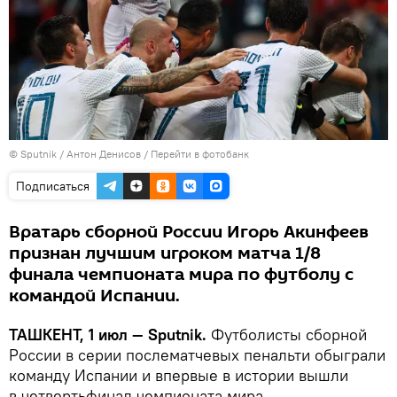
© Sputnik / Антон Денисов
/
Перейти в фотобанк
Подписаться
Вратарь сборной России Игорь Акинфеев
признан лучшим игроком матча 1/8
финала чемпионата мира по футболу с
командой Испании.
ТАШКЕНТ, 1 июл — Sputnik.
Футболисты сборной
России в серии послематчевых пенальти обыграли
команду Испании и впервые в истории вышли
в четвертьфинал чемпионата мира.