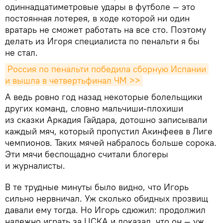
одиннадцатиметровые удары в футболе — это
постоянная лотерея, в ходе которой ни один
вратарь не сможет работать на все сто. Поэтому
делать из Игоря специалиста по пенальти я бы
не стал.
Россия по пенальти победила сборную Испании 
и вышла в четвертьфинал ЧМ >>
А ведь ровно год назад некоторые болельщики
других команд, словно мальчиши-плохиши
из сказки Аркадия Гайдара, дотошно записывали
каждый мяч, который пропустил Акинфеев в Лиге
чемпионов. Таких мячей набралось больше сорока.
Эти мячи беспощадно считали блогеры
и журналисты.
​В те трудные минуты было видно, что Игорь
сильно нервничал. Уж сколько обидных прозвищ
давали ему тогда. Но Игорь сдюжил: продолжил
надежно играть за ЦСКА и доказал, что он — уж