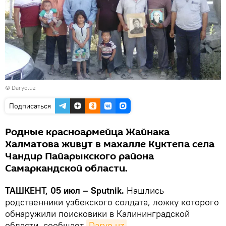
©
Daryo.uz
Подписаться
Родные красноармейца Жайнака
Халматова живут в махалле Куктепа села
Чандир Пайарыкского района
Самаркандской области.
ТАШКЕНТ, 05 июл – Sputnik.
Нашлись
родственники узбекского солдата, ложку которого
обнаружили поисковики в Калининградской
области, сообщает
Daryo.uz
.