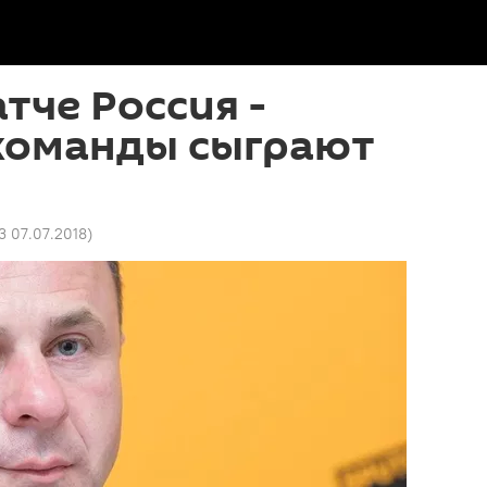
тче Россия -
 команды сыграют
3 07.07.2018
)