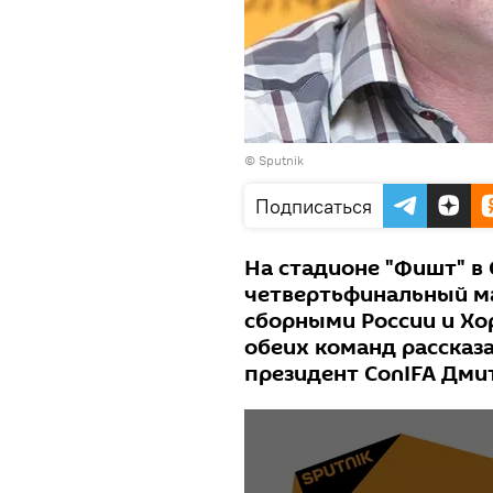
© Sputnik
Подписаться
На стадионе "Фишт" в 
четвертьфинальный м
сборными России и Хо
обеих команд рассказ
президент ConIFA Дмит