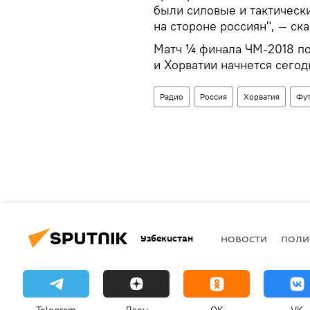
были силовые и тактически
на стороне россиян", — ск
Матч ¼ финала ЧМ-2018 п
и Хорватии начнется сегод
Радио
Россия
Хорватия
Фу
Узбекистан
НОВОСТИ
ПОЛИ