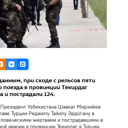
анным, при сходе с рельсов пяти
о поезда в провинции Текирдаг
а и пострадали 124.
Президент Узбекистана Шавкат Мирзиёев
лаве Турции Реджепу Тайипу Эрдогану в
еловеческими жертвами и пострадавшими в
й аварии в провинции Текирдаг в Турции,