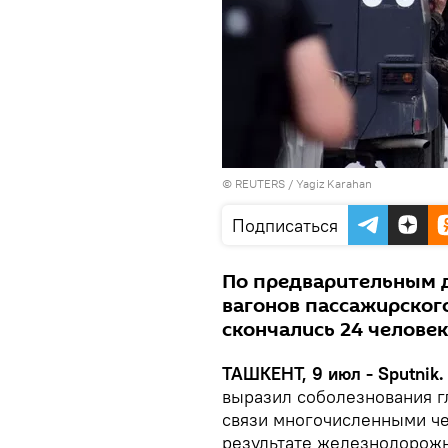
©
REUTERS
/ Yagiz Karahan
Подписаться
По предварительным д
вагонов пассажирског
скончались 24 человек
ТАШКЕНТ, 9 июл - Sputnik.
выразил соболезнования г
связи многочисленными ч
результате железнодорожно