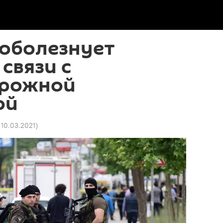
соболезнует
связи с
орожной
ой
5 10.03.2021
)