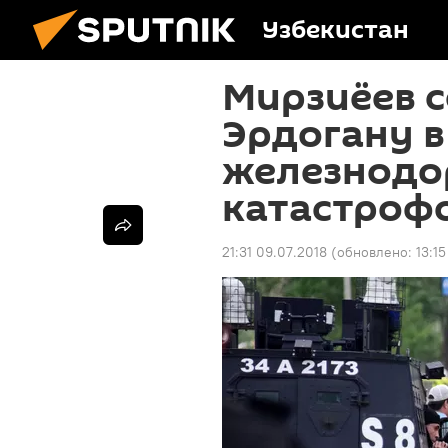
Узбекистан
Мирзиёев 
Эрдогану в 
железнод
катастроф
21:31 09.07.2018
(обновлено:
13:1