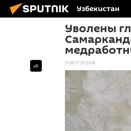
Узбекистан
Уволены гл
Самарканде
медработн
17:50 17.07.2018