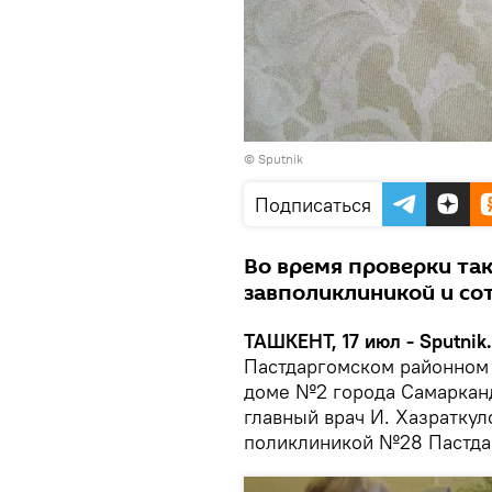
© Sputnik
Подписаться
Во время проверки та
завполиклиникой и со
ТАШКЕНТ, 17 июл - Sputnik
Пастдаргомском районном
доме №2 города Самаркан
главный врач И. Хазратку
поликлиникой №28 Пастдар