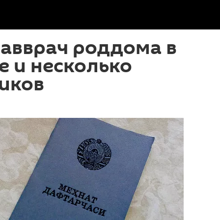
авврач роддома в
 и несколько
иков