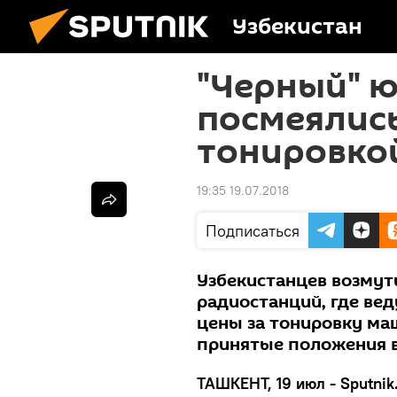
Узбекистан
"Черный" ю
посмеялись
тонировкой
19:35 19.07.2018
Подписаться
Узбекистанцев возмут
радиостанций, где ве
цены за тонировку ма
принятые положения 
ТАШКЕНТ, 19 июл - Sputnik