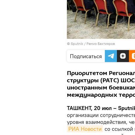
© Sputnik / Рамиз Бахтияров
Подписаться
Приоритетом Региона
структуры (РАТС) ШОС
иностранным боевикам
международных терро
ТАШКЕНТ, 20 июл – Sputni
организации сотрудничест
уровня взаимодействия, че
РИА Новости
со ссылкой 