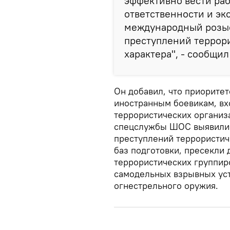
эффективно вести ра
ответственности и эк
международный розыс
преступлений террор
характера", - сообщи
Он добавил, что приорите
иностранным боевикам, в
террористических организа
спецслужбы ШОС выявили 
преступлений террористич
баз подготовки, пресекли 
террористических группир
самодельных взрывных уст
огнестрельного оружия.