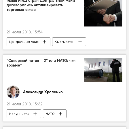
Главы МИД стран Центральной Азии
договорились активизировать
торговые связи
21 июля 2018, 15:54
Центральная Азия
Кыргызстан
Политика
"Северный поток – 2" или НАТО: чья
возьмет
Александр Хроленко
21 июля 2018, 15:32
Колумнисты
НАТО
Северный поток
Дональд Трамп