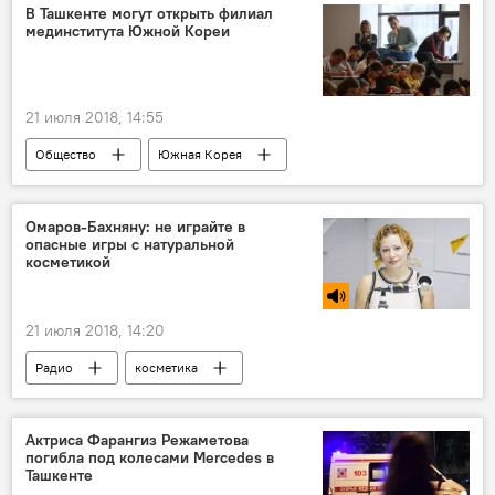
ВМС США
газ
В Ташкенте могут открыть филиал
мединститута Южной Кореи
21 июля 2018, 14:55
Общество
Южная Корея
Узбекистан
Омаров-Бахняну: не играйте в
опасные игры с натуральной
косметикой
21 июля 2018, 14:20
Радио
косметика
Актриса Фарангиз Режаметова
погибла под колесами Mercedes в
Ташкенте